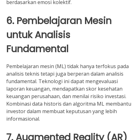
berdasarkan emosi kolektif.
6. Pembelajaran Mesin
untuk Analisis
Fundamental
Pembelajaran mesin (ML) tidak hanya terfokus pada
analisis teknis tetapi juga berperan dalam analisis
fundamental. Teknologi ini dapat mengevaluasi
laporan keuangan, mendapatkan skor kesehatan
keuangan perusahaan, dan menilai risiko investasi.
Kombinasi data historis dan algoritma ML membantu
investor dalam membuat keputusan yang lebih
informasional.
7. Augmented Reality (AR)