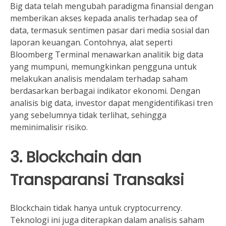
Big data telah mengubah paradigma finansial dengan
memberikan akses kepada analis terhadap sea of
data, termasuk sentimen pasar dari media sosial dan
laporan keuangan. Contohnya, alat seperti
Bloomberg Terminal menawarkan analitik big data
yang mumpuni, memungkinkan pengguna untuk
melakukan analisis mendalam terhadap saham
berdasarkan berbagai indikator ekonomi. Dengan
analisis big data, investor dapat mengidentifikasi tren
yang sebelumnya tidak terlihat, sehingga
meminimalisir risiko.
3. Blockchain dan
Transparansi Transaksi
Blockchain tidak hanya untuk cryptocurrency.
Teknologi ini juga diterapkan dalam analisis saham