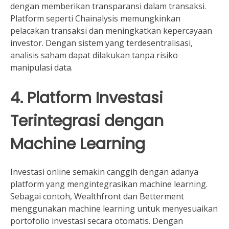
dengan memberikan transparansi dalam transaksi.
Platform seperti Chainalysis memungkinkan
pelacakan transaksi dan meningkatkan kepercayaan
investor. Dengan sistem yang terdesentralisasi,
analisis saham dapat dilakukan tanpa risiko
manipulasi data.
4. Platform Investasi
Terintegrasi dengan
Machine Learning
Investasi online semakin canggih dengan adanya
platform yang mengintegrasikan machine learning.
Sebagai contoh, Wealthfront dan Betterment
menggunakan machine learning untuk menyesuaikan
portofolio investasi secara otomatis. Dengan