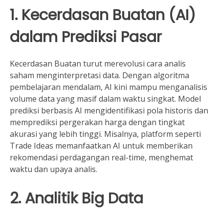
1. Kecerdasan Buatan (AI)
dalam Prediksi Pasar
Kecerdasan Buatan turut merevolusi cara analis
saham menginterpretasi data. Dengan algoritma
pembelajaran mendalam, AI kini mampu menganalisis
volume data yang masif dalam waktu singkat. Model
prediksi berbasis AI mengidentifikasi pola historis dan
memprediksi pergerakan harga dengan tingkat
akurasi yang lebih tinggi. Misalnya, platform seperti
Trade Ideas memanfaatkan AI untuk memberikan
rekomendasi perdagangan real-time, menghemat
waktu dan upaya analis.
2. Analitik Big Data