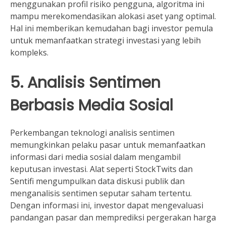
menggunakan profil risiko pengguna, algoritma ini
mampu merekomendasikan alokasi aset yang optimal.
Hal ini memberikan kemudahan bagi investor pemula
untuk memanfaatkan strategi investasi yang lebih
kompleks.
5. Analisis Sentimen
Berbasis Media Sosial
Perkembangan teknologi analisis sentimen
memungkinkan pelaku pasar untuk memanfaatkan
informasi dari media sosial dalam mengambil
keputusan investasi. Alat seperti StockTwits dan
Sentifi mengumpulkan data diskusi publik dan
menganalisis sentimen seputar saham tertentu.
Dengan informasi ini, investor dapat mengevaluasi
pandangan pasar dan memprediksi pergerakan harga