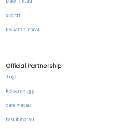
Data Macau
slot tri
keluaran macau
Official Partnership
Togel
keluaran sgp
data macau
result macau