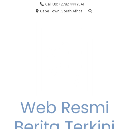
Skip
Call Us: +2782 444 YEAH
to
Cape Town, South Africa
content
Web Resmi
Berita Terkini