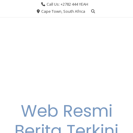
Skip
Call Us: +2782 444 YEAH
to
Cape Town, South Africa
content
Web Resmi
Berita Terkini