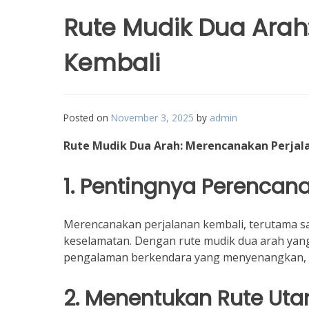
Rute Mudik Dua Arah
Kembali
Posted on
November 3, 2025
by
admin
Rute Mudik Dua Arah: Merencanakan Perja
1. Pentingnya Perencan
Merencanakan perjalanan kembali, terutama s
keselamatan. Dengan rute mudik dua arah yan
pengalaman berkendara yang menyenangkan, da
2. Menentukan Rute Ut