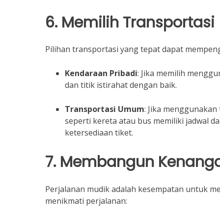
6. Memilih Transportasi
Pilihan transportasi yang tepat dapat mempe
Kendaraan Pribadi
: Jika memilih mengg
dan titik istirahat dengan baik.
Transportasi Umum
: Jika menggunakan 
seperti kereta atau bus memiliki jadwal 
ketersediaan tiket.
7. Membangun Kenanga
Perjalanan mudik adalah kesempatan untuk me
menikmati perjalanan: