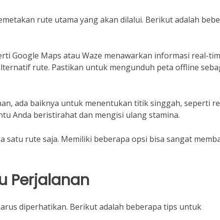
metakan rute utama yang akan dilalui. Berikut adalah beb
eperti Google Maps atau Waze menawarkan informasi real-ti
 alternatif rute. Pastikan untuk mengunduh peta offline seba
nan, ada baiknya untuk menentukan titik singgah, seperti re
tu Anda beristirahat dan mengisi ulang stamina.
da satu rute saja. Memiliki beberapa opsi bisa sangat memb
u Perjalanan
arus diperhatikan. Berikut adalah beberapa tips untuk