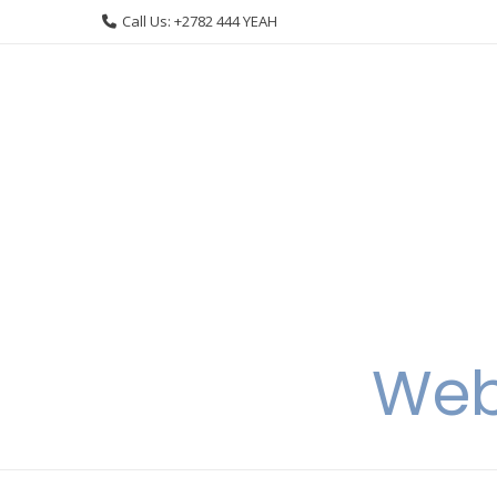
Skip
Call Us: +2782 444 YEAH
to
content
Web 