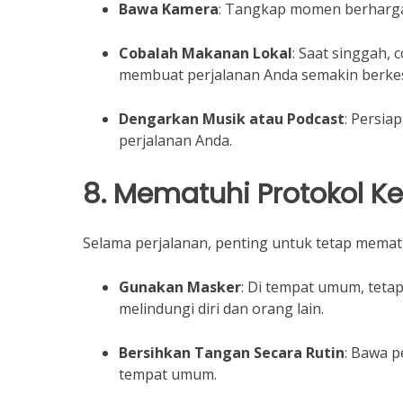
Bawa Kamera
: Tangkap momen berharga 
Cobalah Makanan Lokal
: Saat singgah,
membuat perjalanan Anda semakin berke
Dengarkan Musik atau Podcast
: Persia
perjalanan Anda.
8. Mematuhi Protokol K
Selama perjalanan, penting untuk tetap mema
Gunakan Masker
: Di tempat umum, teta
melindungi diri dan orang lain.
Bersihkan Tangan Secara Rutin
: Bawa 
tempat umum.