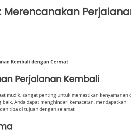
: Merencanakan Perjalana
lanan Kembali dengan Cermat
aan Perjalanan Kembali
aat mudik, sangat penting untuk memastikan kenyamanan 
g baik, Anda dapat menghindari kemacetan, mendapatkan
n tiba di tujuan dengan selamat.
ama