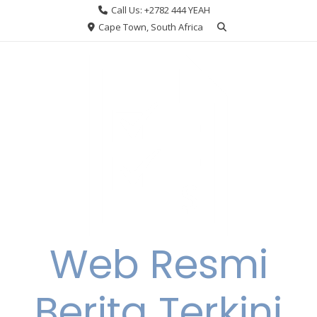
Skip
Call Us: +2782 444 YEAH
to
Cape Town, South Africa
content
Web Resmi
Berita Terkini